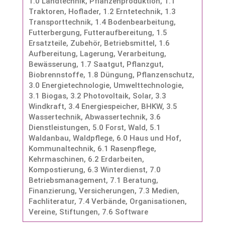
1.0 Landtechnik, Pflanzenproduktion
,
1.1
Traktoren, Hoflader
,
1.2 Erntetechnik
,
1.3
Transporttechnik
,
1.4 Bodenbearbeitung,
Futterbergung, Futteraufbereitung
,
1.5
Ersatzteile, Zubehör, Betriebsmittel
,
1.6
Aufbereitung, Lagerung, Verarbeitung,
Bewässerung
,
1.7 Saatgut, Pflanzgut,
Biobrennstoffe
,
1.8 Düngung, Pflanzenschutz
,
3.0 Energietechnologie, Umwelttechnologie
,
3.1 Biogas
,
3.2 Photovoltaik, Solar
,
3.3
Windkraft
,
3.4 Energiespeicher, BHKW
,
3.5
Wassertechnik, Abwassertechnik
,
3.6
Dienstleistungen
,
5.0 Forst, Wald
,
5.1
Waldanbau, Waldpflege
,
6.0 Haus und Hof,
Kommunaltechnik
,
6.1 Rasenpflege,
Kehrmaschinen
,
6.2 Erdarbeiten,
Kompostierung
,
6.3 Winterdienst
,
7.0
Betriebsmanagement
,
7.1 Beratung,
Finanzierung, Versicherungen
,
7.3 Medien,
Fachliteratur
,
7.4 Verbände, Organisationen,
Vereine, Stiftungen
,
7.6 Software