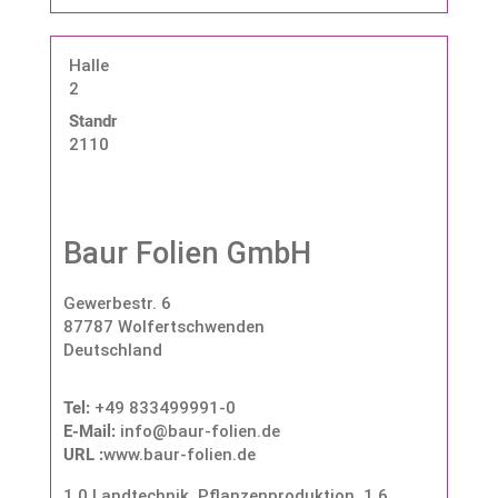
Halle
2
Standnummer:
2110
Baur Folien GmbH
Gewerbestr. 6
87787 Wolfertschwenden
Deutschland
Tel:
+49 833499991-0
E-Mail:
info@baur-folien.de
URL :
www.baur-folien.de
1.0 Landtechnik, Pflanzenproduktion
,
1.6