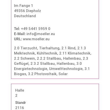
Im Fange 1
49356 Diepholz
Deutschland
Tel:
+49 5441 5959 0
E-Mail:
info@moeller.eu
URL:
www.moeller.eu
2.0 Tierzucht, Tierhaltung
,
2.1 Rind
,
2.1.3
Melktechnik, Kühltechnik
,
2.11 Klimatechnik
,
2.2 Schwein
,
2.2.2 Stallbau, Hallenbau
,
2.3
Geflügel
,
2.3.2 Stallbau, Hallenbau
,
3.0
Energietechnologie, Umwelttechnologie
,
3.1
Biogas
,
3.2 Photovoltaik, Solar
Halle
2
Standnummer:
2116