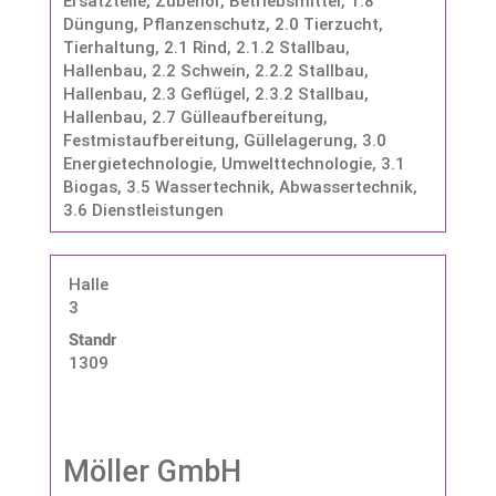
Ersatzteile, Zubehör, Betriebsmittel
,
1.8
Düngung, Pflanzenschutz
,
2.0 Tierzucht,
Tierhaltung
,
2.1 Rind
,
2.1.2 Stallbau,
Hallenbau
,
2.2 Schwein
,
2.2.2 Stallbau,
Hallenbau
,
2.3 Geflügel
,
2.3.2 Stallbau,
Hallenbau
,
2.7 Gülleaufbereitung,
Festmistaufbereitung, Güllelagerung
,
3.0
Energietechnologie, Umwelttechnologie
,
3.1
Biogas
,
3.5 Wassertechnik, Abwassertechnik
,
3.6 Dienstleistungen
Halle
3
Standnummer:
1309
Möller GmbH