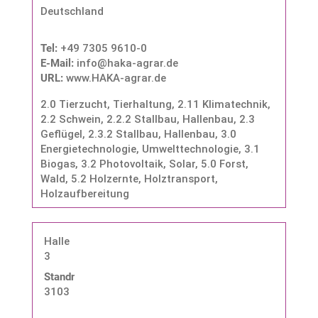
Deutschland
Tel:
+49 7305 9610-0
E-Mail:
info@haka-agrar.de
URL:
www.HAKA-agrar.de
2.0 Tierzucht, Tierhaltung
,
2.11 Klimatechnik
,
2.2 Schwein
,
2.2.2 Stallbau, Hallenbau
,
2.3
Geflügel
,
2.3.2 Stallbau, Hallenbau
,
3.0
Energietechnologie, Umwelttechnologie
,
3.1
Biogas
,
3.2 Photovoltaik, Solar
,
5.0 Forst,
Wald
,
5.2 Holzernte, Holztransport,
Holzaufbereitung
Halle
3
Standnummer:
3103