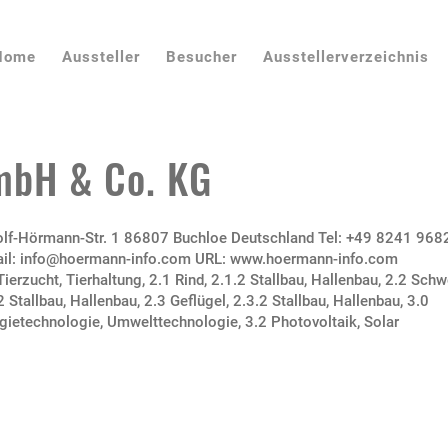
Home
Aussteller
Besucher
Ausstellerverzeichnis
mbH & Co. KG
lf-Hörmann-Str. 1 86807 Buchloe Deutschland Tel: +49 8241 968
ail: info@hoermann-info.com URL: www.hoermann-info.com
Tierzucht, Tierhaltung
,
2.1 Rind
,
2.1.2 Stallbau, Hallenbau
,
2.2 Schw
2 Stallbau, Hallenbau
,
2.3 Geflügel
,
2.3.2 Stallbau, Hallenbau
,
3.0
gietechnologie, Umwelttechnologie
,
3.2 Photovoltaik, Solar