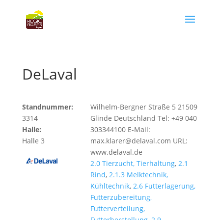
DeLaval
Standnummer:
Wilhelm-Bergner Straße 5 21509
3314
Glinde Deutschland Tel: +49 040
Halle:
303344100 E-Mail:
Halle 3
max.klarer@delaval.com URL:
www.delaval.de
2.0 Tierzucht, Tierhaltung
,
2.1
Rind
,
2.1.3 Melktechnik,
Kühltechnik
,
2.6 Futterlagerung,
Futterzubereitung,
Futterverteilung,
Futterherstellung
,
2.9