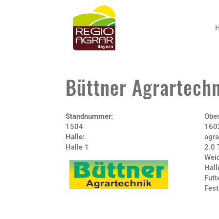
Büttner Agrartech
Standnummer:
Obe
1504
1602
Halle:
agra
Halle 1
2.0 
Wei
Hal
Futt
Fest