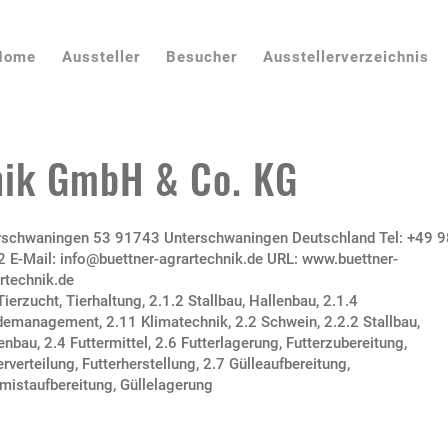
Home
Aussteller
Besucher
Ausstellerverzeichnis
nik GmbH & Co. KG
rschwaningen 53 91743 Unterschwaningen Deutschland Tel: +49 
 E-Mail: info@buettner-agrartechnik.de URL: www.buettner-
rtechnik.de
Tierzucht, Tierhaltung
,
2.1.2 Stallbau, Hallenbau
,
2.1.4
demanagement
,
2.11 Klimatechnik
,
2.2 Schwein
,
2.2.2 Stallbau,
lenbau
,
2.4 Futtermittel
,
2.6 Futterlagerung, Futterzubereitung,
erverteilung, Futterherstellung
,
2.7 Gülleaufbereitung,
mistaufbereitung, Güllelagerung