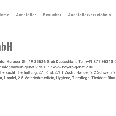
Home
Aussteller
Besucher
Ausstellerverzeichnis
mbH
tor-Gerauer-Str. 19 85586 Grub Deutschland Tel: +49 871 95310-0
: info@bayern-genetik.de URL: www.bayern-genetik.de
Tierzucht, Tierhaltung
,
2.1 Rind
,
2.1.1 Zucht, Handel
,
2.2 Schwein
,
2
t, Handel
,
2.5 Veterinärmedizin, Hygiene, Tierpflege, Tieridentifikat